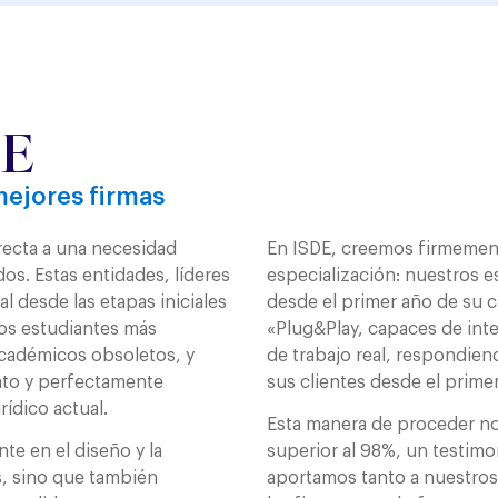
DE
mejores firmas
recta a una necesidad
En ISDE, creemos firmemente
dos. Estas entidades, líderes
especialización: nuestros e
l desde las etapas iniciales
desde el primer año de su 
 los estudiantes más
«Plug&Play, capaces de int
académicos obsoletos, y
de trabajo real, respondien
nto y perfectamente
sus clientes desde el primer
ídico actual.
Esta manera de proceder no
te en el diseño y la
superior al 98%, un testimo
, sino que también
aportamos tanto a nuestros