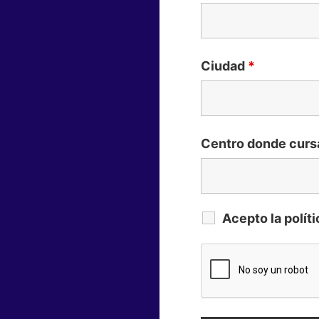
Ciudad
*
Centro donde curs
Acepto la polít